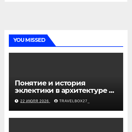
YOU MISSED
Понятие и история
эклектики в архитектуре и
дизайне интерьеров
22 ИЮЛЯ 2026
TRAVELBOX27_