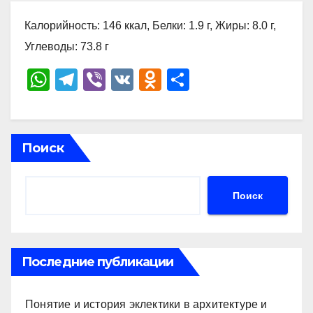
Калорийность: 146 ккал, Белки: 1.9 г, Жиры: 8.0 г,
Углеводы: 73.8 г
W
T
Vi
V
O
О
h
el
b
K
d
тп
at
e
er
n
р
s
gr
o
а
Поиск
A
a
kl
в
p
m
a
и
Поиск
p
ss
ть
ni
ki
Последние публикации
Понятие и история эклектики в архитектуре и