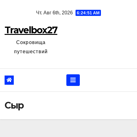
Перейти
Чт. Авг 6th, 2026
6:24:52 AM
к
содержанию
Travelbox27
Сокровища
путешествий
Сыр