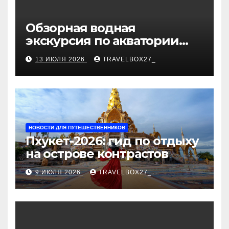
Обзорная водная
экскурсия по акватории
бухты Песчаная
13 ИЮЛЯ 2026
TRAVELBOX27_
НОВОСТИ ДЛЯ ПУТЕШЕСТВЕННИКОВ
Пхукет-2026: гид по отдыху
на острове контрастов
9 ИЮЛЯ 2026
TRAVELBOX27_