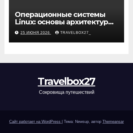
Операционные системы
Linux: основы архитектуры,
компоненты и области
25 ИЮНЯ 2026
TRAVELBOX27_
применения
Travelbox27
Сокровища путешествий
Сайт работает на WordPress
|
Тема: Newsup, автор
Themeansar