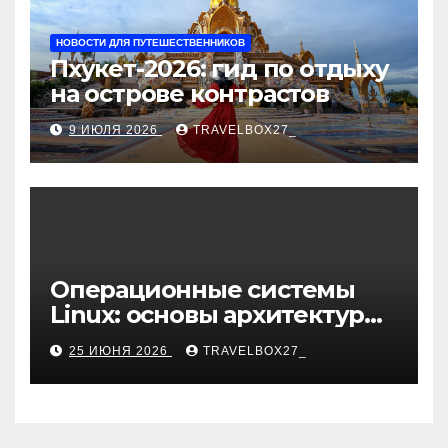
НОВОСТИ ДЛЯ ПУТЕШЕСТВЕННИКОВ
Пхукет-2026: гид по отдыху
на острове контрастов
9 ИЮЛЯ 2026
TRAVELBOX27_
Операционные системы
Linux: основы архитектуры,
компоненты и области
25 ИЮНЯ 2026
TRAVELBOX27_
применения