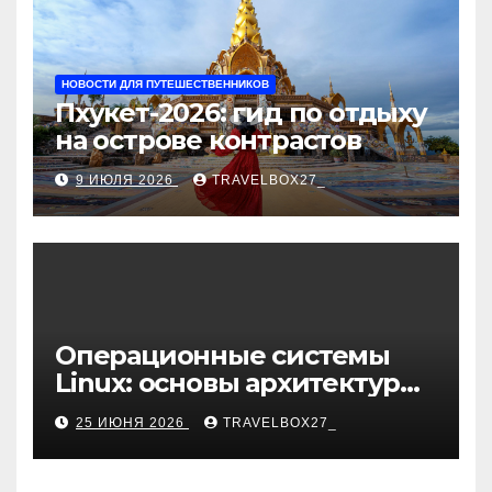
НОВОСТИ ДЛЯ ПУТЕШЕСТВЕННИКОВ
Пхукет-2026: гид по отдыху
на острове контрастов
9 ИЮЛЯ 2026
TRAVELBOX27_
Операционные системы
Linux: основы архитектуры,
компоненты и области
25 ИЮНЯ 2026
TRAVELBOX27_
применения