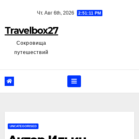
Перейти
Чт. Авг 6th, 2026
2:51:12 PM
к
содержанию
Travelbox27
Сокровища
путешествий
UNCATEGORISED