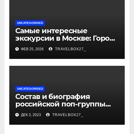
UNCATEGORISED
Самые интересные
экскурсии в Москве: Город
как сцена для вашей
ФЕВ 25, 2026
TRAVELBOX27_
сказки
UNCATEGORISED
Состав и биография
российской поп-группы
«Иванушки интернешнл»
ДЕК 3, 2023
TRAVELBOX27_
— история успеха, музыка
и судьбы участников