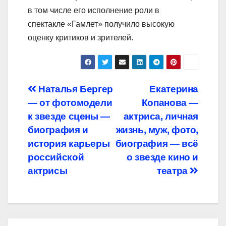
в том числе его исполнение роли в
спектакле «Гамлет» получило высокую
оценку критиков и зрителей.
Навигация
Наталья Бергер
Екатерина
— от фотомодели
Копанова —
по
к звезде сцены —
актриса, личная
записям
биография и
жизнь, муж, фото,
история карьеры
биография — всё
российской
о звезде кино и
актрисы
театра