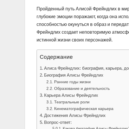
Пройденный путь Алисой Фрейндлих в мире
глубокие эмоции поражают, когда она исп
способностью окунуться в образ и переда
Фрейндлих создает неповторимую атмосфер
истинной жизни своих персонажей.
Содержание
Алиса Фрейндлих: биография, карьера, д
Биография Алисы Фрейндлих
Ранние годы жизни
Образование и деятельность
Карьера Алисы Фрейндлих
Театральные роли
Кинематографическая карьера
Достижения Алисы Фрейндлих
Вопрос-ответ:
Какова биография Алисы Фрейндлих