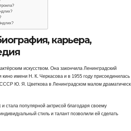
троила?
йндлих?
?
йндлих?
иография, карьера,
едия
 актёрским искусством. Она закончила Ленинградский
и кино имени Н. К. Черкасова и в 1955 году присоединилась 
а СССР Ю. Я. Цветкова в Ленинградском малом драматичес
х и стала популярной актрисой благодаря своему
 индивидуальный стиль и талант позволили ей сделать