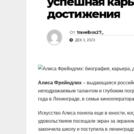
успешная кар
р
l
достижения
а
a
в
s
и
От
travelbox27_
s
т
ДЕК 3, 2023
n
ь
i
k
i
Алиса Фрейндлих
– выдающаяся российск
неподражаемым талантом и глубоким погр
года в Ленинграде, в семье кинооператора
Искусство Алиса поняла еще в юности, когд
удовольствием посещали экран за экраном
закончила школу и поступила в ленинград