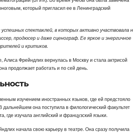
нематографии (ВГИК). Во время учебы она была замечена
ноговым, который пригласил ее в Ленинградский
 успешных спектаклей, в которых активно участвовала 
иссер, продюсер и даже сценограф. Ее яркое и энергичное
рителей и критиков.
е, Алиса Фрейндлих вернулась в Москву и стала актрисой
она продолжает работать и по сей день.
ьность
ленным изучением иностранных языков, где ей предстояло
 В дальнейшем она поступила в филологический факультет
а, где изучала английский и французский языки.
ндлих начала свою карьеру в театре. Она сразу получила