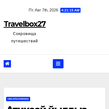
Перейти
Пт. Авг 7th, 2026
4:21:16 AM
к
содержанию
Travelbox27
Сокровища
путешествий
UNCATEGORISED