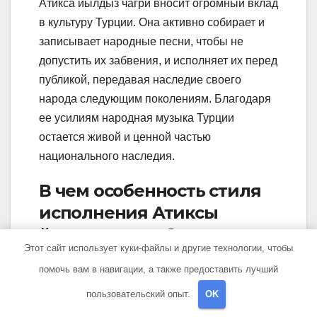
Атикса йылдыз чагри вносит огромный вклад
в культуру Турции. Она активно собирает и
записывает народные песни, чтобы не
допустить их забвения, и исполняет их перед
публикой, передавая наследие своего
народа следующим поколениям. Благодаря
ее усилиям народная музыка Турции
остается живой и ценной частью
национального наследия.
В чем особенность стиля
исполнения Атиксы
йылдыз чагри?
Этот сайт использует куки-файлы и другие технологии, чтобы
помочь вам в навигации, а также предоставить лучший
Особенностью стиля исполнения Атиксы
йылдыз чагри является ее экспрессивность
пользовательский опыт.
OK
и эмоциональность. Она передает глубокое