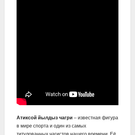
Атиксой йылдыз чагри
– известная фигура
в мире спорта и один из самых
титулованных чагистов нашего времени. Её