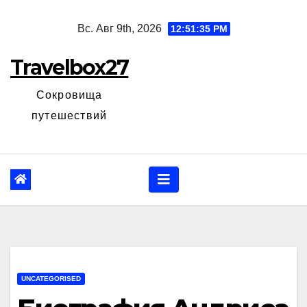
Перейти
Вс. Авг 9th, 2026
12:51:36 PM
к
содержанию
Travelbox27
Сокровища
путешествий
UNCATEGORISED