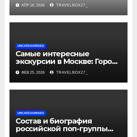
стохастический резонанс
АПР 16, 2026
TRAVELBOX27_
поиска носков при уровне
активации
UNCATEGORISED
Самые интересные
экскурсии в Москве: Город
как сцена для вашей
ФЕВ 25, 2026
TRAVELBOX27_
сказки
UNCATEGORISED
Состав и биография
российской поп-группы
«Иванушки интернешнл»