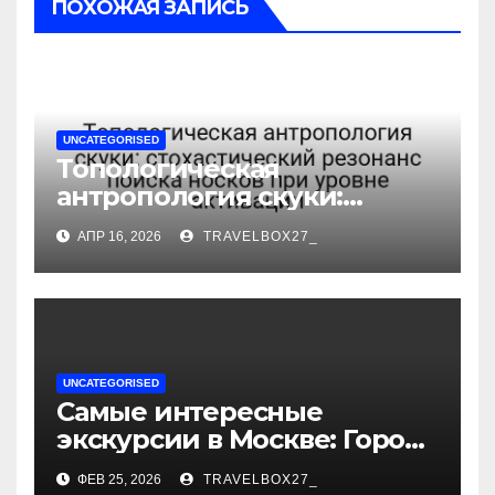
ПОХОЖАЯ ЗАПИСЬ
UNCATEGORISED
Топологическая
антропология скуки:
стохастический резонанс
АПР 16, 2026
TRAVELBOX27_
поиска носков при уровне
активации
UNCATEGORISED
Самые интересные
экскурсии в Москве: Город
как сцена для вашей
ФЕВ 25, 2026
TRAVELBOX27_
сказки