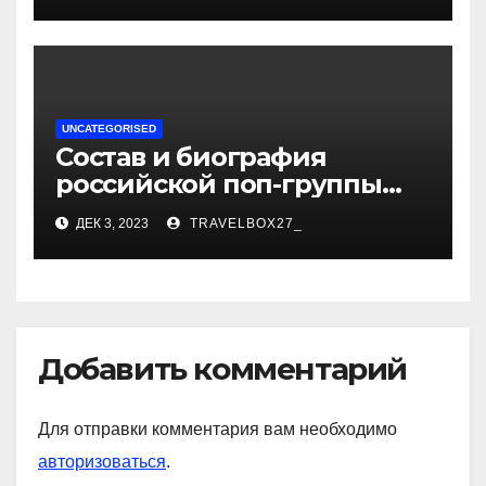
UNCATEGORISED
Состав и биография
российской поп-группы
«Иванушки интернешнл»
ДЕК 3, 2023
TRAVELBOX27_
— история успеха, музыка
и судьбы участников
Добавить комментарий
Для отправки комментария вам необходимо
авторизоваться
.