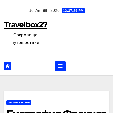
Перейти
Вс. Авг 9th, 2026
12:37:30 PM
к
содержанию
Travelbox27
Сокровища
путешествий
UNCATEGORISED