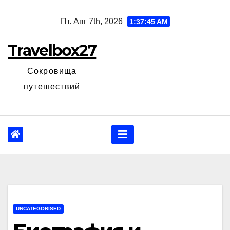
Перейти
Пт. Авг 7th, 2026
1:37:45 AM
к
содержанию
Travelbox27
Сокровища
путешествий
UNCATEGORISED