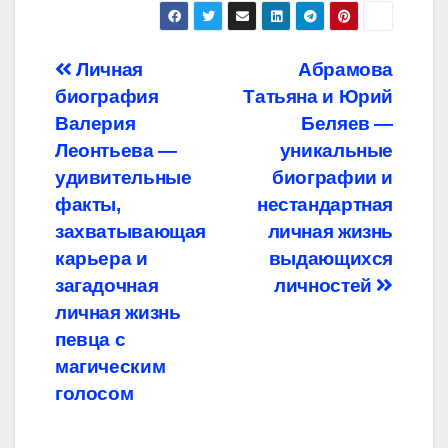
Навигация
Личная
Абрамова
биография
Татьяна и Юрий
по
Валерия
Беляев —
записям
Леонтьева —
уникальные
удивительные
биографии и
факты,
нестандартная
захватывающая
личная жизнь
карьера и
выдающихся
загадочная
личностей
личная жизнь
певца с
магическим
голосом