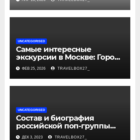
поиска носков при уровне
активации
UNCATEGORISED
Самые интересные
экскурсии в Москве: Город
как сцена для вашей
ФЕВ 25, 2026
TRAVELBOX27_
сказки
UNCATEGORISED
Состав и биография
российской поп-группы
«Иванушки интернешнл»
ДЕК 3, 2023
TRAVELBOX27_