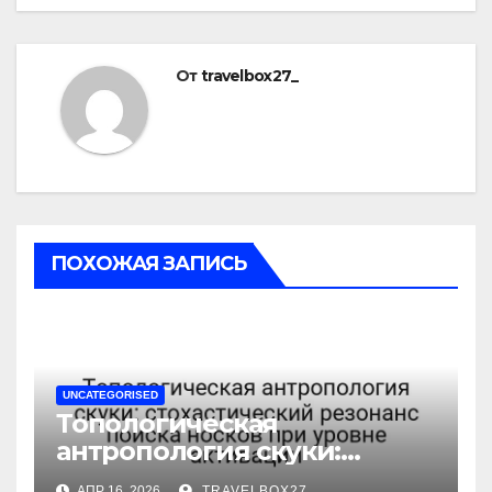
От
travelbox27_
ПОХОЖАЯ ЗАПИСЬ
UNCATEGORISED
Топологическая
антропология скуки:
стохастический резонанс
АПР 16, 2026
TRAVELBOX27_