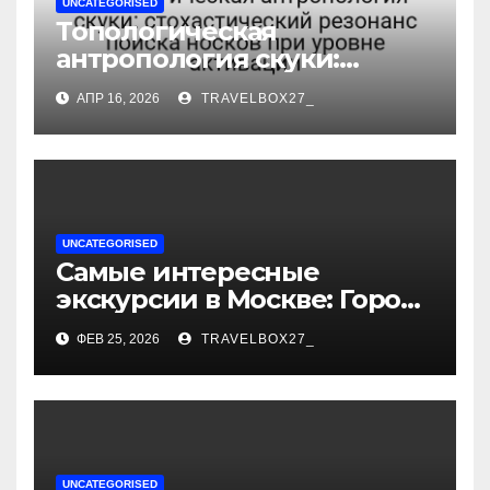
UNCATEGORISED
Топологическая
антропология скуки:
стохастический резонанс
АПР 16, 2026
TRAVELBOX27_
поиска носков при уровне
активации
UNCATEGORISED
Самые интересные
экскурсии в Москве: Город
как сцена для вашей
ФЕВ 25, 2026
TRAVELBOX27_
сказки
UNCATEGORISED