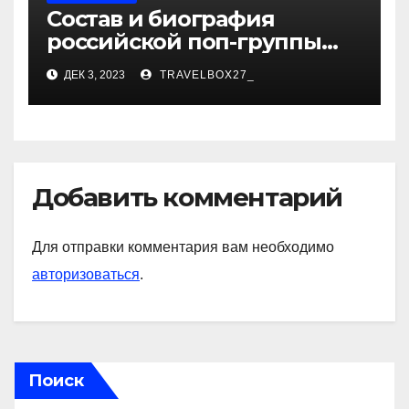
Состав и биография
российской поп-группы
«Иванушки интернешнл»
ДЕК 3, 2023
TRAVELBOX27_
— история успеха, музыка
и судьбы участников
Добавить комментарий
Для отправки комментария вам необходимо
авторизоваться
.
Поиск