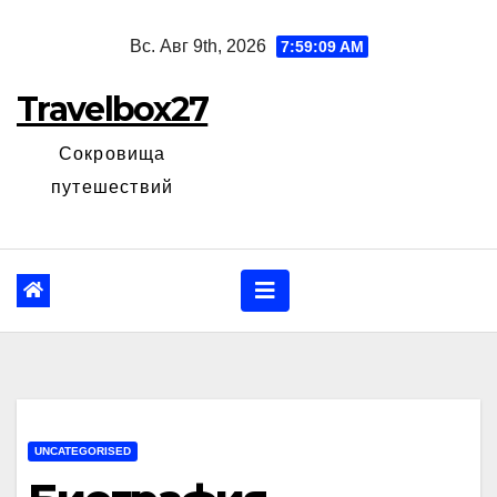
Перейти
Вс. Авг 9th, 2026
7:59:10 AM
к
содержанию
Travelbox27
Сокровища
путешествий
UNCATEGORISED