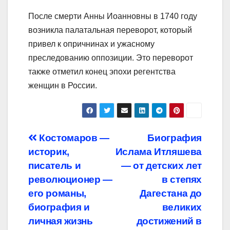
После смерти Анны Иоанновны в 1740 году
возникла палатальная переворот, который
привел к опричнинах и ужасному
преследованию оппозиции. Это переворот
также отметил конец эпохи регентства
женщин в России.
Навигация
Костомаров —
Биография
историк,
Ислама Итляшева
по
писатель и
— от детских лет
записям
революционер —
в степях
его романы,
Дагестана до
биография и
великих
личная жизнь
достижений в