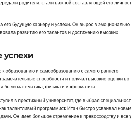
ередали родители, стали важной составляющей его личнос
а его будущую карьеру и успехи. Он вырос в эмоционально
вовала развитию его талантов и достижению высоких
е успехи
 к образованию и самообразованию с самого раннего
л замечательные способности и получал высокие оценки во
и были математика, физика и информатика.
тупил в престижный университет, где выбрал специальност
как талантливый программист. Итан быстро усваивал новы
дачи. Он имел большое стремление к превосходству и всег