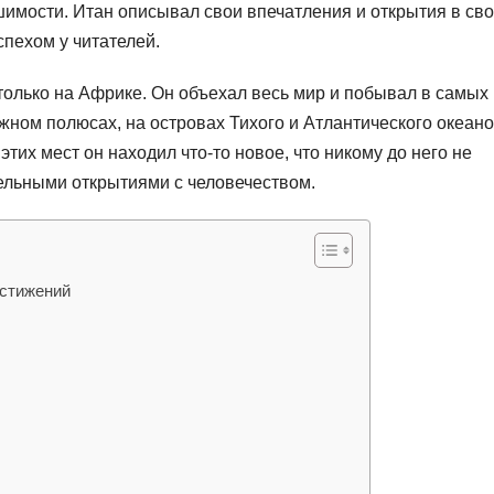
шимости. Итан описывал свои впечатления и открытия в св
спехом у читателей.
только на Африке. Он объехал весь мир и побывал в самых
ном полюсах, на островах Тихого и Атлантического океано
тих мест он находил что-то новое, что никому до него не
тельными открытиями с человечеством.
остижений