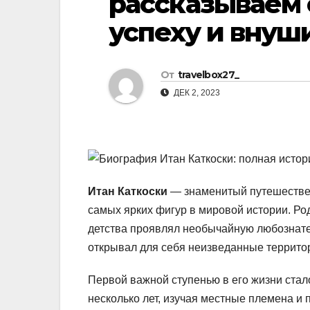
рассказываем 
р
l
успеху и внуш
а
a
в
s
и
От
travelbox27_
s
т
ДЕК 2, 2023
n
ь
i
k
i
Итан Каткоски
— знаменитый путешественн
самых ярких фигур в мировой истории. Ро
детства проявлял необычайную любознател
открывал для себя неизведанные территор
Первой важной ступенью в его жизни стал
несколько лет, изучая местные племена и