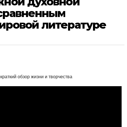
жной духовной
есравненным
ировой литературе