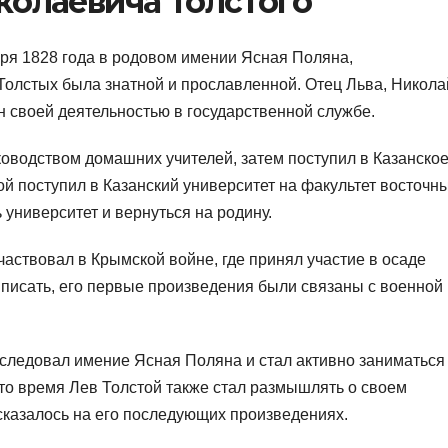
колаевича Толстого
ря 1828 года в родовом имении Ясная Поляна,
Толстых была знатной и прославленной. Отец Льва, Никола
н своей деятельностью в государственной службе.
ководством домашних учителей, затем поступил в Казанско
ой поступил в Казанский университет на факультет восточн
 университет и вернуться на родину.
частвовал в Крымской войне, где принял участие в осаде
писать, его первые произведения были связаны с военной
аследовал имение Ясная Поляна и стал активно заниматься
то время Лев Толстой также стал размышлять о своем
 сказалось на его последующих произведениях.