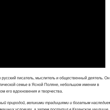
усский писатель, мыслитель и общественный деятель. Он
атической семье в Ясной Поляне, небольшом имении в
ком его вдохновения и творчества.
нный природой, великими традициями и богатым наследие
омашних условиях, а затем поступил в Казанское училище,