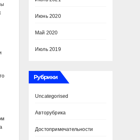
ны
х
Июнь 2020
Май 2020
Июль 2019
и
го
Рубрики
Uncategorised
Авторубрика
ом
а
Достопримечательности