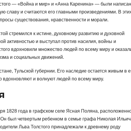
стого — «Война и мир» и «Анна Каренина» — были написа
ную славу и считаются его главными произведениями. В эти
просы существования, нравственности и морали.
той стремился к истине, духовному развитию и духовной
ной активностью и выступал против насилия, войны и
стого вдохновили множество людей по всему миру и оказал
изма и социальных движений.
стане, Тульской губернии. Его наследие остается живым в е
ор вдохновляют и волнуют людей по всему миру.
я
бря 1828 года в графском селе Ясная Поляна, расположенн
. Он был четвертым ребенком в семье графа Николая Ильич
Родители Льва Толстого принадлежали к древнему роду