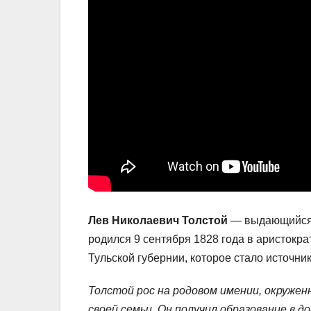
Лев Николаевич Толстой
— выдающийся р
родился 9 сентября 1828 года в аристокр
Тульской губернии, которое стало источни
Толстой рос на родовом имении, окруже
своей семьи. Он получил образование в д