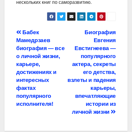
нескольких книг по саморазвитию.
Навигация
Бабек
Биография
Мамедрзаев
Евгения
по
биография — все
Евстигнеева —
записям
о личной жизни,
популярного
карьере,
актера, секреты
достижениях и
его детства,
интересных
взлеты и падения
фактах
карьеры,
популярного
впечатляющие
исполнителя!
истории из
личной жизни