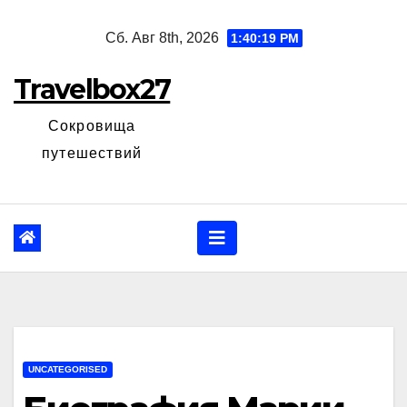
Перейти
Сб. Авг 8th, 2026
1:40:20 PM
к
содержанию
Travelbox27
Сокровища
путешествий
UNCATEGORISED