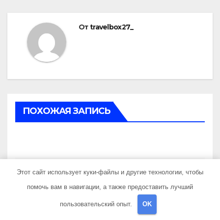
От
travelbox27_
ПОХОЖАЯ ЗАПИСЬ
UNCATEGORISED
Этот сайт использует куки-файлы и другие технологии, чтобы
Топологическая
помочь вам в навигации, а также предоставить лучший
антропология скуки:
стохастический резонанс
пользовательский опыт.
OK
АПР 16, 2026
TRAVELBOX27_
поиска носков при уровне