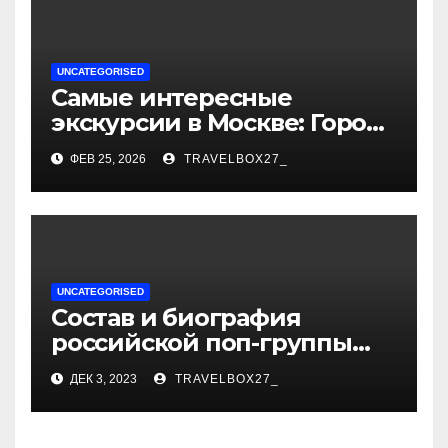
UNCATEGORISED
Самые интересные
экскурсии в Москве: Город
как сцена для вашей
ФЕВ 25, 2026
TRAVELBOX27_
сказки
UNCATEGORISED
Состав и биография
российской поп-группы
«Иванушки интернешнл»
ДЕК 3, 2023
TRAVELBOX27_
— история успеха, музыка
и судьбы участников