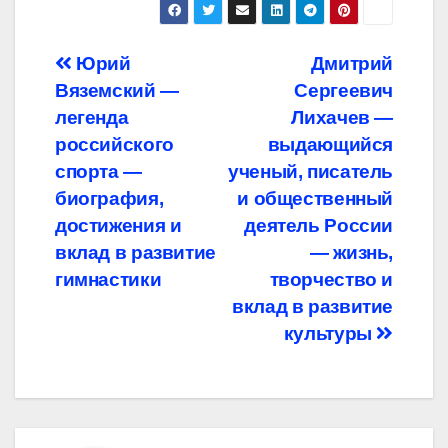
Навигация
Юрий
Дмитрий
Вяземский —
Сергеевич
по
легенда
Лихачев —
записям
российского
выдающийся
спорта —
ученый, писатель
биография,
и общественный
достижения и
деятель России
вклад в развитие
— жизнь,
гимнастики
творчество и
вклад в развитие
культуры