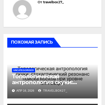
От
travelbox27_
ПОХОЖАЯ ЗАПИСЬ
UNCATEGORISED
Топологическая
антропология скуки:
стохастический резонанс
АПР 16, 2026
TRAVELBOX27_
поиска носков при уровне
активации