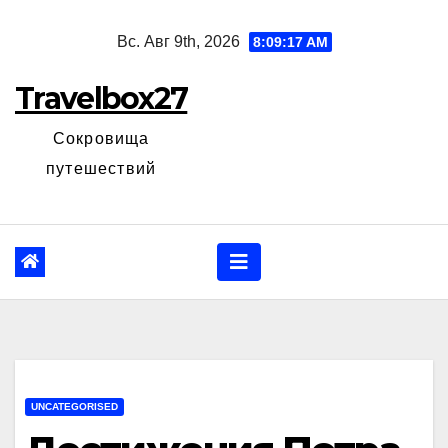
Перейти
Вс. Авг 9th, 2026
8:09:18 AM
к
содержанию
Travelbox27
Сокровища
путешествий
UNCATEGORISED