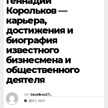
Геннадий
Корольков —
карьера,
достижения и
биография
известного
бизнесмена и
общественного
деятеля
От
travelbox27_
ДЕК 1, 2023