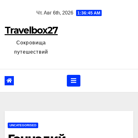
Перейти
Чт. Авг 6th, 2026
1:36:46 AM
к
содержанию
Travelbox27
Сокровища
путешествий
UNCATEGORISED