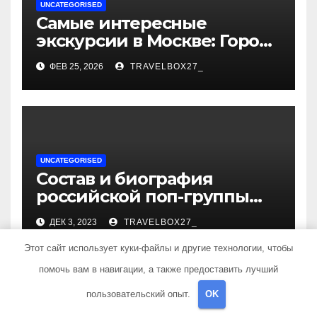
UNCATEGORISED
Самые интересные
экскурсии в Москве: Город
как сцена для вашей
ФЕВ 25, 2026
TRAVELBOX27_
сказки
UNCATEGORISED
Состав и биография
российской поп-группы
«Иванушки интернешнл»
ДЕК 3, 2023
TRAVELBOX27_
— история успеха, музыка
и судьбы участников
Этот сайт использует куки-файлы и другие технологии, чтобы
помочь вам в навигации, а также предоставить лучший
пользовательский опыт.
OK