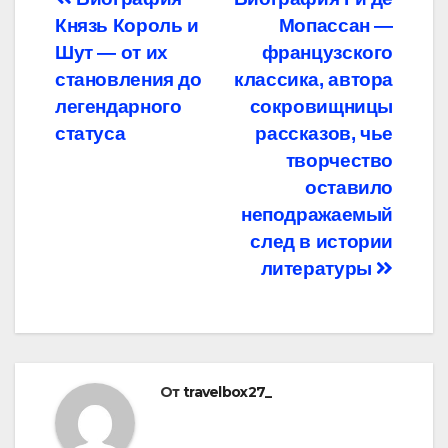
Навигация
Князь Король и
Мопассан —
по
Шут — от их
французского
записям
становления до
классика, автора
легендарного
сокровищницы
статуса
рассказов, чье
творчество
оставило
неподражаемый
след в истории
литературы
От
travelbox27_