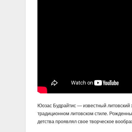
Юозас Будрайтис — известный литовский 
традиционном литовском стиле. Рожденный
детства проявлял свое творческое вообра