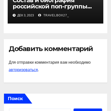
Состав и биография
российской поп-группы
«Иванушки интернешнл»
ДЕК 3, 2023
TRAVELBOX27_
— история успеха, музыка
и судьбы участников
Добавить комментарий
Для отправки комментария вам необходимо
авторизоваться
.
Поиск