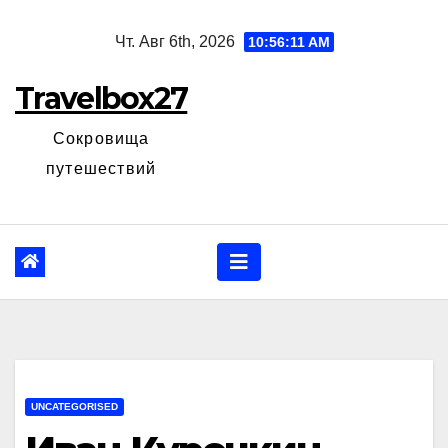
Перейти
Чт. Авг 6th, 2026
10:56:12 AM
к
содержанию
Travelbox27
Сокровища
путешествий
UNCATEGORISED