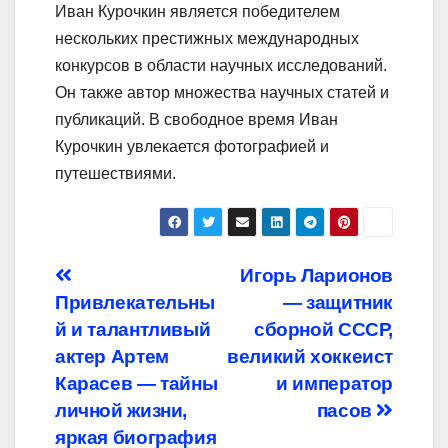
Иван Курочкин является победителем
нескольких престижных международных
конкурсов в области научных исследований.
Он также автор множества научных статей и
публикаций. В свободное время Иван
Курочкин увлекается фотографией и
путешествиями.
Навигация
Игорь Ларионов
Привлекательны
— защитник
по
й и талантливый
сборной СССР,
записям
актер Артем
великий хоккеист
Карасев — тайны
и император
личной жизни,
пасов
яркая биография