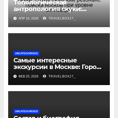
Топологическая
антропология скуки:
стохастический резонанс
АПР 16, 2026
TRAVELBOX27_
поиска носков при уровне
активации
UNCATEGORISED
Самые интересные
экскурсии в Москве: Город
как сцена для вашей
ФЕВ 25, 2026
TRAVELBOX27_
сказки
UNCATEGORISED