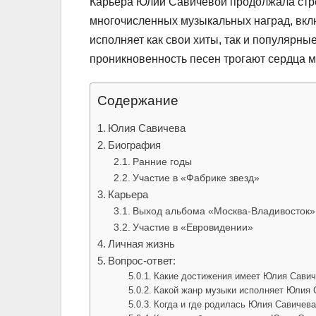
Карьера Юлии Савичевой продолжала стре
многочисленных музыкальных наград, вкл
исполняет как свои хиты, так и популярн
проникновенность песен трогают сердца м
Содержание
Юлия Савичева
Биография
Ранние годы
Участие в «Фабрике звезд»
Карьера
Выход альбома «Москва-Владивосток»
Участие в «Евровидении»
Личная жизнь
Вопрос-ответ:
Какие достижения имеет Юлия Савич
Какой жанр музыки исполняет Юлия 
Когда и где родилась Юлия Савичев