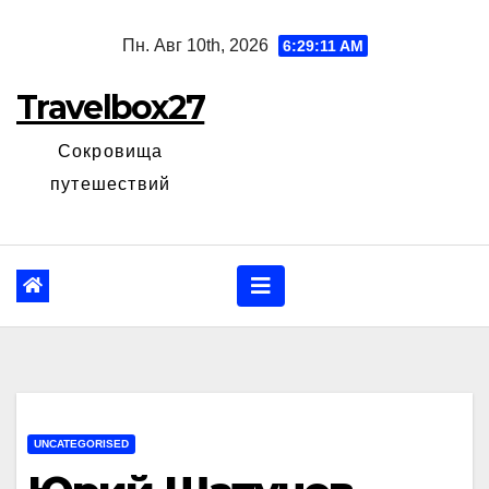
Перейти
Пн. Авг 10th, 2026
6:29:12 AM
к
содержанию
Travelbox27
Сокровища
путешествий
UNCATEGORISED