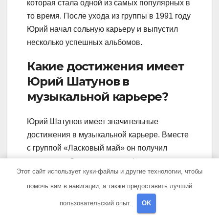
которая стала одной из самых популярных в
то время. После ухода из группы в 1991 году
Юрий начал сольную карьеру и выпустил
несколько успешных альбомов.
Какие достижения имеет
Юрий Шатунов в
музыкальной карьере?
Юрий Шатунов имеет значительные
достижения в музыкальной карьере. Вместе
с группой «Ласковый май» он получил
несколько «Золотых граммофонов» и
Этот сайт использует куки-файлы и другие технологии, чтобы
премий «Овация». Его сольные альбомы
помочь вам в навигации, а также предоставить лучший
также пользовались большой
популярностью, и многие его песни стали
пользовательский опыт.
OK
настоящими хитами. Юрий Шатунов