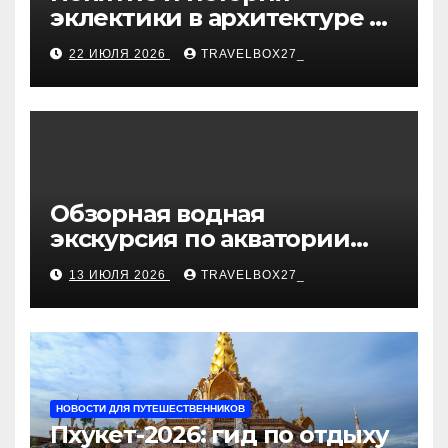
эклектики в архитектуре и
дизайне интерьеров
22 ИЮЛЯ 2026
TRAVELBOX27_
Обзорная водная
экскурсия по акватории
бухты Песчаная
13 ИЮЛЯ 2026
TRAVELBOX27_
НОВОСТИ ДЛЯ ПУТЕШЕСТВЕННИКОВ
Пхукет-2026: гид по отдыху