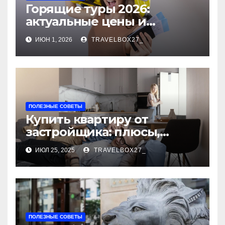
Горящие туры 2026:
актуальные цены и
направления
ИЮН 1, 2026
TRAVELBOX27_
ПОЛЕЗНЫЕ СОВЕТЫ
Купить квартиру от
застройщика: плюсы,
риски и советы по выбору
ИЮЛ 25, 2025
TRAVELBOX27_
ПОЛЕЗНЫЕ СОВЕТЫ