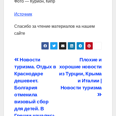
Фото — Курион, Кипр
Источник
Спасибо за чтение материалов на нашем
сайте
Навигация
Новости
Плохие и
туризма. Отдых в
хорошие новости
по
Краснодаре
из Турции, Крыма
записям
дешевеет.
и Италии |
Болгария
Новости туризма
отменила
визовый сбор
для детей. В
Греции начались