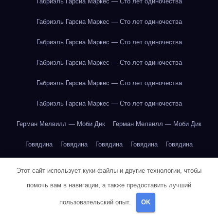
Габриэль Гарсиа Маркес — Сто лет одиночества
Габриэль Гарсиа Маркес — Сто лет одиночества
Габриэль Гарсиа Маркес — Сто лет одиночества
Габриэль Гарсиа Маркес — Сто лет одиночества
Габриэль Гарсиа Маркес — Сто лет одиночества
Габриэль Гарсиа Маркес — Сто лет одиночества
Герман Мелвилл — Моби Дик
Герман Мелвилл — Моби Дик
Говядина
Говядина
Говядина
Говядина
Говядина
Говядина
Говядина
Горох
Горох
Горох
Горох
Горох
Этот сайт использует куки-файлы и другие технологии, чтобы
помочь вам в навигации, а также предоставить лучший
Горох
Горох
Горох
Горох
Горох
Горох
Горох
Горох
пользовательский опыт.
OK
Горох
Горох