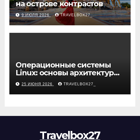
на острове контрастов
9 ИЮЛЯ 2026
TRAVELBOX27_
Операционные системы
Linux: основы архитектуры,
компоненты и области
25 ИЮНЯ 2026
TRAVELBOX27_
применения
Travelbox27