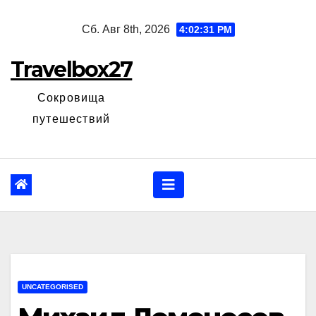
Перейти
Сб. Авг 8th, 2026
4:02:32 PM
к
содержанию
Travelbox27
Сокровища
путешествий
UNCATEGORISED