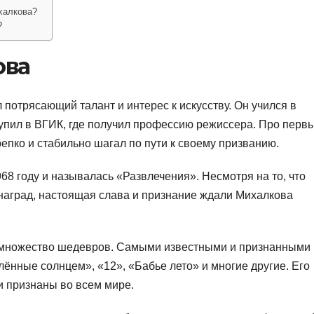
халкова?
?
ова
потрясающий талант и интерес к искусству. Он учился в
упил в ВГИК, где получил профессию режиссера. Про перв
репко и стабильно шагал по пути к своему призванию.
68 году и называлась «Развлечения». Несмотря на то, что
наград, настоящая слава и признание ждали Михалкова
л множество шедевров. Самыми известными и признанными
ённые солнцем», «12», «Бабье лето» и многие другие. Его
и признаны во всем мире.