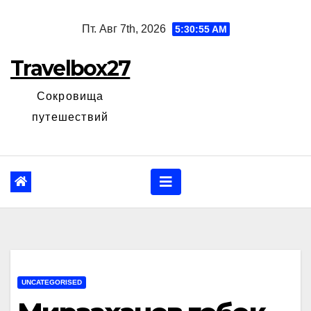
Перейти
Пт. Авг 7th, 2026
5:30:56 AM
к
содержанию
Travelbox27
Сокровища
путешествий
UNCATEGORISED