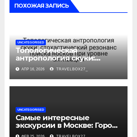
ПОХОЖАЯ ЗАПИСЬ
UNCATEGORISED
Топологическая
антропология скуки:
стохастический резонанс
АПР 16, 2026
TRAVELBOX27_
поиска носков при уровне
активации
UNCATEGORISED
Самые интересные
экскурсии в Москве: Город
как сцена для вашей
ФЕВ 25, 2026
TRAVELBOX27_