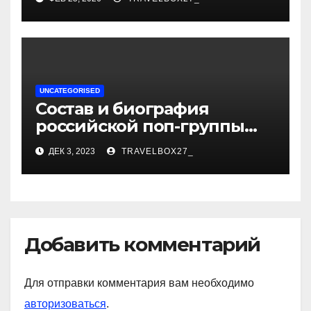
сказки
UNCATEGORISED
Состав и биография
российской поп-группы
«Иванушки интернешнл»
ДЕК 3, 2023
TRAVELBOX27_
— история успеха, музыка
и судьбы участников
Добавить комментарий
Для отправки комментария вам необходимо
авторизоваться
.