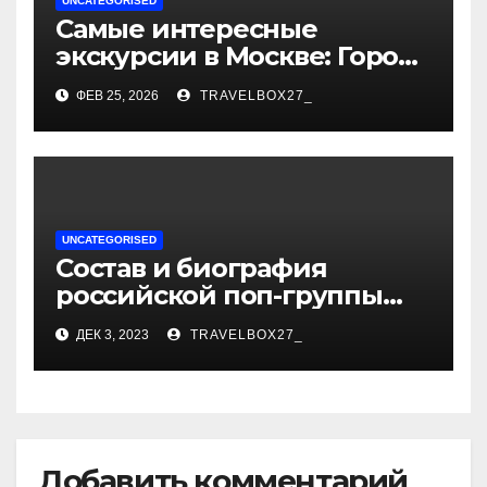
UNCATEGORISED
Самые интересные
экскурсии в Москве: Город
как сцена для вашей
ФЕВ 25, 2026
TRAVELBOX27_
сказки
UNCATEGORISED
Состав и биография
российской поп-группы
«Иванушки интернешнл»
ДЕК 3, 2023
TRAVELBOX27_
— история успеха, музыка
и судьбы участников
Добавить комментарий