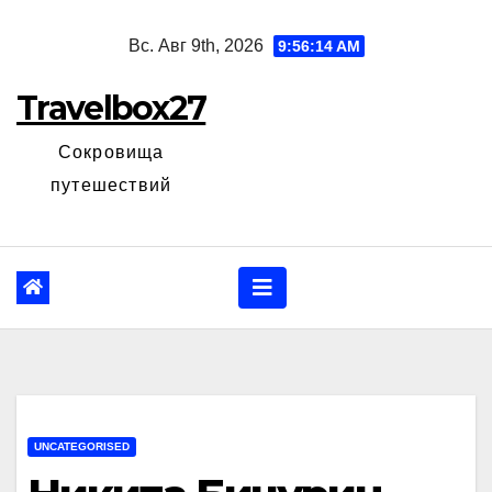
Перейти
Вс. Авг 9th, 2026
9:56:15 AM
к
содержанию
Travelbox27
Сокровища
путешествий
UNCATEGORISED