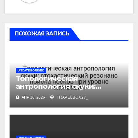
ПОХОЖАЯ ЗАПИСЬ
UNCATEGORISED
Топологическая
антропология скуки:
стохастический резонанс
АПР 16, 2026
TRAVELBOX27_
поиска носков при уровне
активации