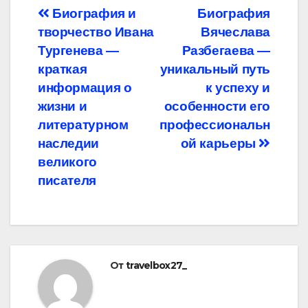
Навигация
Биография и
Биография
творчество Ивана
Вячеслава
по
Тургенева —
Разбегаева —
записям
краткая
уникальный путь
информация о
к успеху и
жизни и
особенности его
литературном
профессиональн
наследии
ой карьеры
великого
писателя
От
travelbox27_