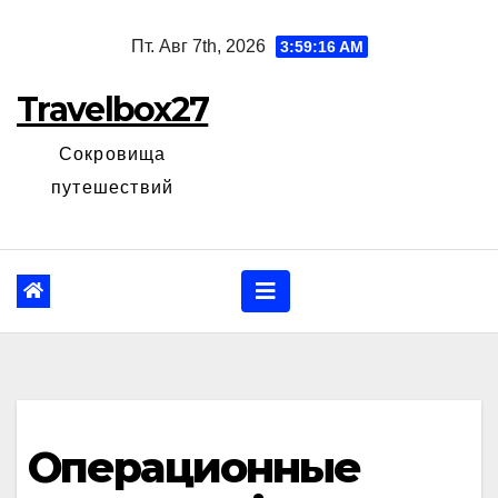
Перейти
Пт. Авг 7th, 2026
3:59:17 AM
к
содержанию
Travelbox27
Сокровища
путешествий
Операционные