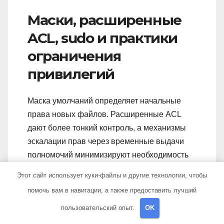
Маски, расширенные
ACL, sudo и практики
ограничения
привилегий
Маска умолчаний определяет начальные
права новых файлов. Расширенные ACL
дают более тонкий контроль, а механизмы
эскалации прав через временные выдачи
полномочий минимизируют необходимость
постоянного использования
Этот сайт использует куки-файлы и другие технологии, чтобы
привилегированных учётных записей.
помочь вам в навигации, а также предоставить лучший
Сеть и сетевые
пользовательский опыт.
OK