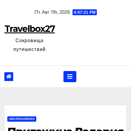
Перейти
Пт. Авг 7th, 2026
4:07:22 PM
к
содержанию
Travelbox27
Сокровища
путешествий
UNCATEGORISED