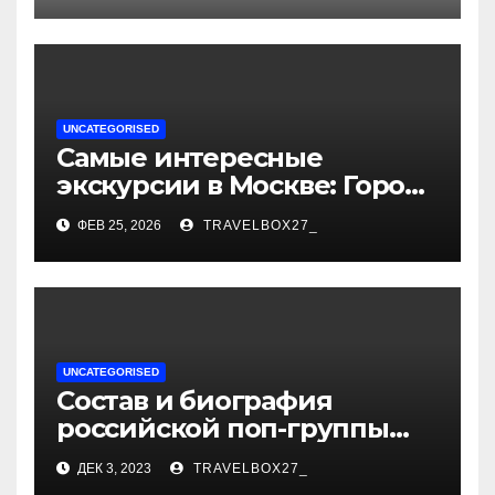
активации
UNCATEGORISED
Самые интересные
экскурсии в Москве: Город
как сцена для вашей
ФЕВ 25, 2026
TRAVELBOX27_
сказки
UNCATEGORISED
Состав и биография
российской поп-группы
«Иванушки интернешнл»
ДЕК 3, 2023
TRAVELBOX27_
— история успеха, музыка