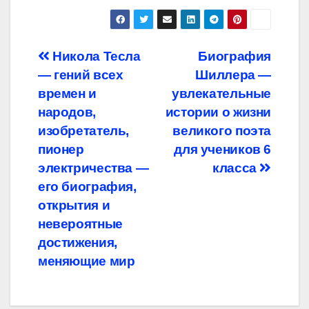
Навигация
Никола Тесла
Биография
— гений всех
Шиллера —
по
времен и
увлекательные
записям
народов,
истории о жизни
изобретатель,
великого поэта
пионер
для учеников 6
электричества —
класса
его биография,
открытия и
невероятные
достижения,
меняющие мир