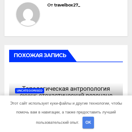
От
travelbox27_
ПОХОЖАЯ ЗАПИСЬ
UNCATEGORISED
Топологическая
Этот сайт использует куки-файлы и другие технологии, чтобы
антропология скуки:
стохастический резонанс
помочь вам в навигации, а также предоставить лучший
АПР 16, 2026
TRAVELBOX27_
поиска носков при уровне
пользовательский опыт.
OK
активации