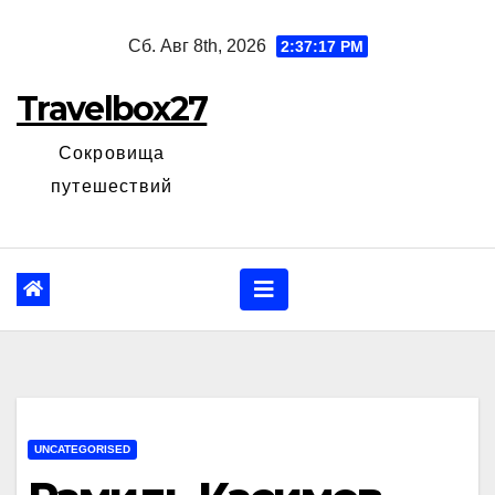
Перейти
Сб. Авг 8th, 2026
2:37:18 PM
к
содержанию
Travelbox27
Сокровища
путешествий
UNCATEGORISED