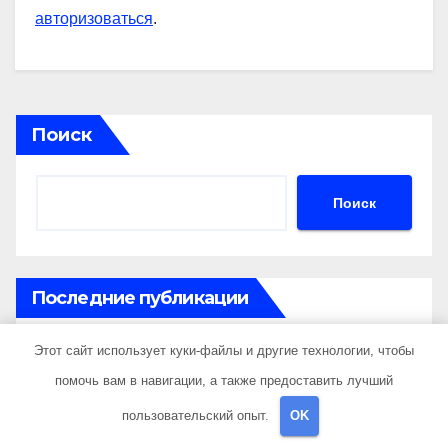
авторизоваться
.
Поиск
Поиск
Последние публикации
Этот сайт использует куки-файлы и другие технологии, чтобы
Понятие и история эклектики в архитектуре и
дизайне интерьеров
помочь вам в навигации, а также предоставить лучший
пользовательский опыт.
OK
Обзорная водная экскурсия по акватории бухты