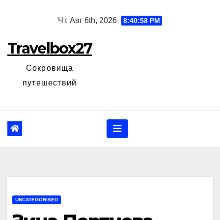
Перейти
Чт. Авг 6th, 2026
8:40:59 PM
к
содержанию
Travelbox27
Сокровища
путешествий
UNCATEGORISED