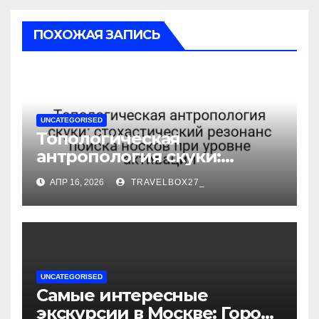
ПОХОЖАЯ ЗАПИСЬ
UNCATEGORISED
Топологическая
антропология скуки:
стохастический резонанс
АПР 16, 2026
TRAVELBOX27_
поиска носков при уровне
активации
UNCATEGORISED
Самые интересные
экскурсии в Москве: Город