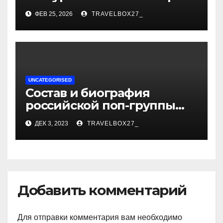
как сцена для вашей
ФЕВ 25, 2026
TRAVELBOX27_
сказки
UNCATEGORISED
Состав и биография
российской поп-группы
«Иванушки интернешнл»
ДЕК 3, 2023
TRAVELBOX27_
— история успеха, музыка
и судьбы участников
Добавить комментарий
Для отправки комментария вам необходимо