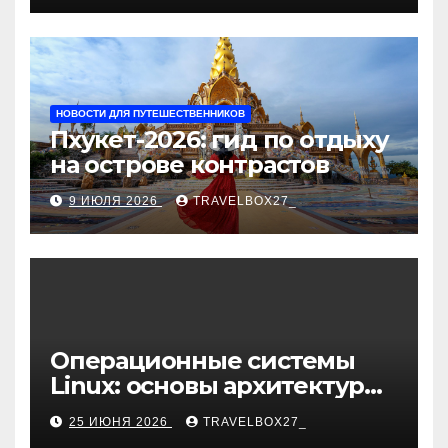
НОВОСТИ ДЛЯ ПУТЕШЕСТВЕННИКОВ
Пхукет-2026: гид по отдыху
на острове контрастов
9 ИЮЛЯ 2026
TRAVELBOX27_
Операционные системы
Linux: основы архитектуры,
компоненты и области
25 ИЮНЯ 2026
TRAVELBOX27_
применения