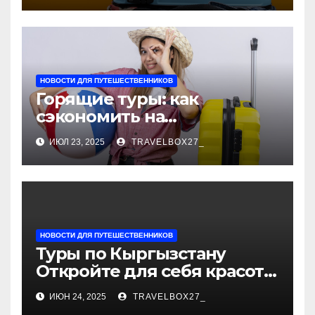
НОВОСТИ ДЛЯ ПУТЕШЕСТВЕННИКОВ
Горящие туры: как
сэкономить на
путешествии без потери
ИЮЛ 23, 2025
TRAVELBOX27_
качества
НОВОСТИ ДЛЯ ПУТЕШЕСТВЕННИКОВ
Туры по Кыргызстану
Откройте для себя красоту
Центральной Азии
ИЮН 24, 2025
TRAVELBOX27_