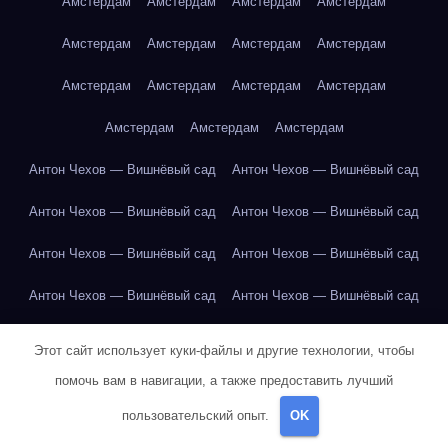
Амстердам
Амстердам
Амстердам
Амстердам
Амстердам
Амстердам
Амстердам
Амстердам
Амстердам
Амстердам
Амстердам
Амстердам
Амстердам
Амстердам
Амстердам
Антон Чехов — Вишнёвый сад
Антон Чехов — Вишнёвый сад
Антон Чехов — Вишнёвый сад
Антон Чехов — Вишнёвый сад
Антон Чехов — Вишнёвый сад
Антон Чехов — Вишнёвый сад
Антон Чехов — Вишнёвый сад
Антон Чехов — Вишнёвый сад
Антон Чехов — Вишнёвый сад
Антон Чехов — Вишнёвый сад
Этот сайт использует куки-файлы и другие технологии, чтобы
Антон Чехов — Вишнёвый сад
Антон Чехов — Вишнёвый сад
помочь вам в навигации, а также предоставить лучший
пользовательский опыт.
OK
Антон Чехов — Вишнёвый сад
Антон Чехов — Вишнёвый сад